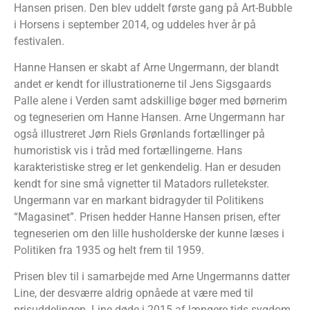
Hansen prisen. Den blev uddelt første gang på Art-Bubble
i Horsens i september 2014, og uddeles hver år på
festivalen.
Hanne Hansen er skabt af Arne Ungermann, der blandt
andet er kendt for illustrationerne til Jens Sigsgaards
Palle alene i Verden samt adskillige bøger med børnerim
og tegneserien om Hanne Hansen. Arne Ungermann har
også illustreret Jørn Riels Grønlands fortællinger på
humoristisk vis i tråd med fortællingerne. Hans
karakteristiske streg er let genkendelig. Han er desuden
kendt for sine små vignetter til Matadors rulletekster.
Ungermann var en markant bidragyder til Politikens
“Magasinet”. Prisen hedder Hanne Hansen prisen, efter
tegneserien om den lille husholderske der kunne læses i
Politiken fra 1935 og helt frem til 1959.
Prisen blev til i samarbejde med Arne Ungermanns datter
Line, der desværre aldrig opnåede at være med til
prisuddelingen. Line døde i 2015 af længere tids sygdom.