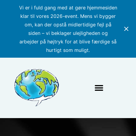
Vi er i fuld gang med at gøre hjemmesiden
klar til vores 2026-event. Mens vi bygger
om, kan der opstå midlertidige fejl på
siden – vi beklager ulejligheden og
arbejder på højtryk for at blive færdige så
hurtigt som muligt.
Hanne Hansen Prisen