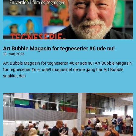
Art Bubble Magasin for tegneserier #6 ude nu!
18. maj 2026
Art Bubble Magasin for tegneserier #6 er ude nu! Art Bubble Magasin
for tegneserier #6 er ude!I magasinet denne gang har Art Bubble
snakket den