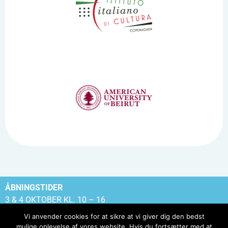
ÅBNINGSTIDER
3 & 4 OKTOBER KL. 10 – 16
Vi anvender cookies for at sikre at vi giver dig den bedst
mulige oplevelse af vores website. Hvis du fortsætter med at