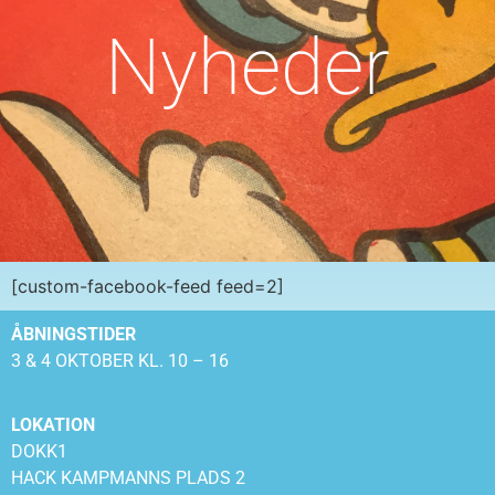
Nyheder
[custom-facebook-feed feed=2]
ÅBNINGSTIDER
3 & 4 OKTOBER KL. 10 – 16
LOKATION
DOKK1
HACK KAMPMANNS PLADS 2