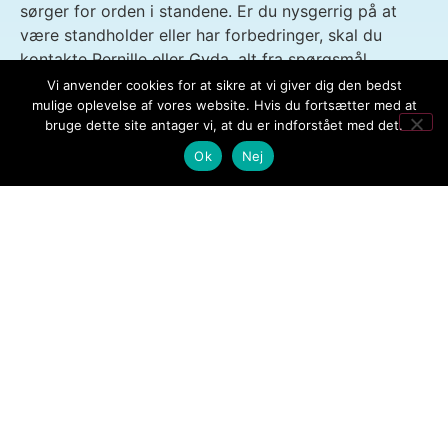
sørger for orden i standene. Er du nysgerrig på at
være standholder eller har forbedringer, skal du
kontakte Pernille eller Gyda, alt fra spørgsmål,
tilmeldinger og helt frem til selve festivalen, hvor de
Vi anvender cookies for at sikre at vi giver dig den bedst
vil tage imod dig og hjælpe dig på vej.
mulige oplevelse af vores website. Hvis du fortsætter med at
bruge dette site antager vi, at du er indforstået med det.
E-mail:
pernille@art-bubble.dk
E-mail:
gyda@art-bubble.dk
Ok
Nej