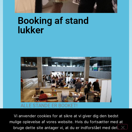
Booking af stand
lukker
Booking af stande er
lukket
ALLE STANDE ER BOOKET!
Vi anvender cookies for at sikre at vi giver dig den bedst
Tak for overvældende interesse for vores
mulige oplevelse af vores website. Hvis du fortsætter med at
festival – alle stande er nu booket og der er
bruge dette site antager vi, at du er indforstået med det.